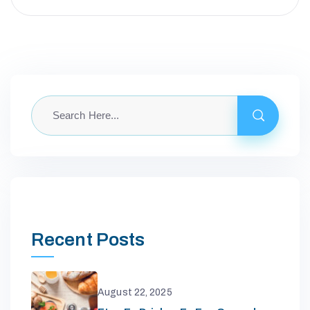
M
O
N
D
Z
O
Recent Posts
R
G
August 22, 2025