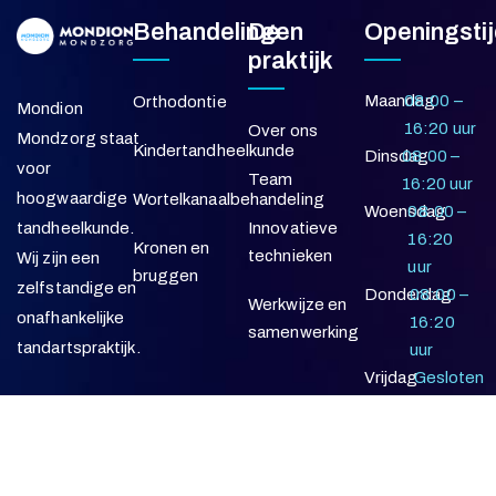
Behandelingen
De
Openingsti
praktijk
Maandag
08:00 –
Orthodontie
Mondion
16:20 uur
Over ons
Mondzorg staat
Kindertandheelkunde
Dinsdag
08:00 –
voor
Team
16:20 uur
hoogwaardige
Wortelkanaalbehandeling
Woensdag
08:00 –
Innovatieve
tandheelkunde.
16:20
Kronen en
technieken
Wij zijn een
uur
bruggen
zelfstandige en
Donderdag
08:00 –
Werkwijze en
onafhankelijke
16:20
samenwerking
tandartspraktijk.
uur
Vrijdag
Gesloten