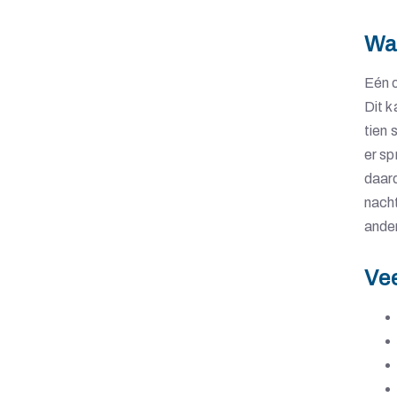
D
Wa
I
Eén o
Dit k
O
tien 
er sp
N
daard
nacht
ander
M
Ve
O