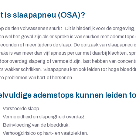
t is slaapapneu (OSA)?
p de tien volwassenen snurkt. Dit is hinderlijk voor de omgeving
an wel het geval zijn als er sprake is van snurken met ademstop
seconden of meer tijdens de slaap. De oorzaak van slaapapneu is, 
rake is van meer dan vijf apneus per uur met daarbij klachten, 
oor overdag slaperig of vermoeid zijn, last hebben van concentra
s wakker schrikken. Slaapapneu kan ook leiden tot hoge bloeddr
e problemen van hart of hersenen.
elvuldige ademstops kunnen leiden to
Verstoorde slaap.
Vermoeidheid en slaperigheid overdag.
Beïnvloeding van de bloeddruk.
Verhoogd risico op hart- en vaatziekten.