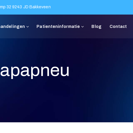
mp 32 9243 JD Bakkeveen
Behandelingen
Patienteninformatie
Blog
aapapneu