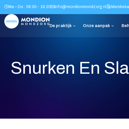
Ma – Do : 08:00 - 16:20
info@mondionmondzorg.nl
Merskeka
De praktijk
Onze aanpak
Snurken En Sl