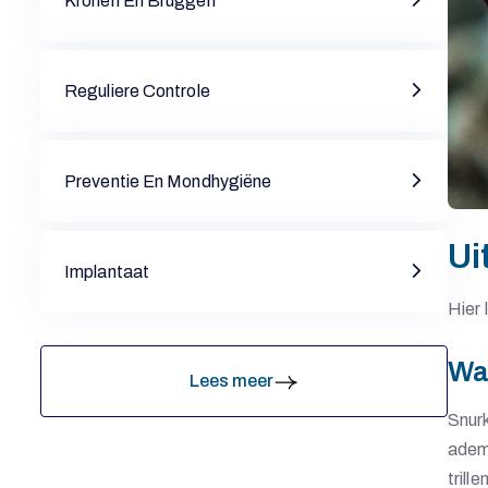
Kronen En Bruggen
Reguliere Controle
Preventie En Mondhygiëne
Ui
Implantaat
M
Hier 
O
Wa
Lees meer
Snurk
N
ademh
trill