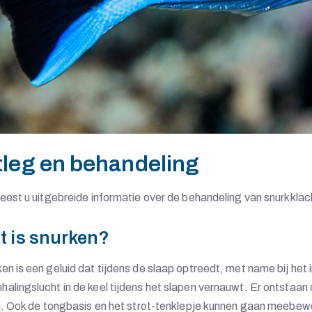
tleg en behandeling
leest u uitgebreide informatie over de behandeling van snurkkla
t is snurken?
en is een geluid dat tijdens de slaap optreedt, met name bij het
alingslucht in de keel tijdens het slapen vernauwt. Er ontstaan
en. Ook de tongbasis en het strot-tenklepje kunnen gaan meebew