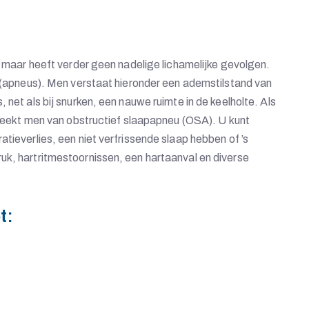
, maar heeft verder geen nadelige lichamelijke gevolgen.
s (apneus). Men verstaat hieronder een ademstilstand van
net als bij snurken, een nauwe ruimte in de keelholte. Als
spreekt men van obstructief slaapapneu (OSA). U kunt
tieverlies, een niet verfrissende slaap hebben of ’s
uk, hartritmestoornissen, een hartaanval en diverse
t: