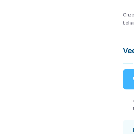
N
D
Onze 
behan
Z
O
Ve
R
G