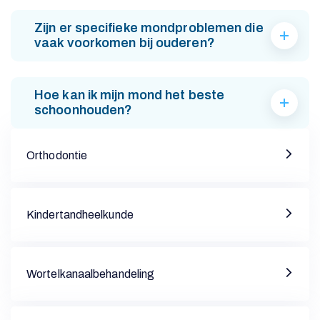
I
Zijn er specifieke mondproblemen die
vaak voorkomen bij ouderen?
O
N
Hoe kan ik mijn mond het beste
schoonhouden?
Orthodontie
M
Kindertandheelkunde
O
N
Wortelkanaalbehandeling
D