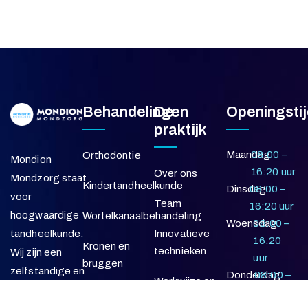
Behandelingen
De
Openingsti
praktijk
Maandag
08:00 –
Orthodontie
Mondion
16:20 uur
Over ons
Mondzorg staat
Kindertandheelkunde
Dinsdag
08:00 –
voor
Team
16:20 uur
hoogwaardige
Wortelkanaalbehandeling
Woensdag
08:00 –
Innovatieve
tandheelkunde.
16:20
Kronen en
technieken
Wij zijn een
uur
bruggen
zelfstandige en
Donderdag
08:00 –
Werkwijze en
onafhankelijke
16:20
samenwerking