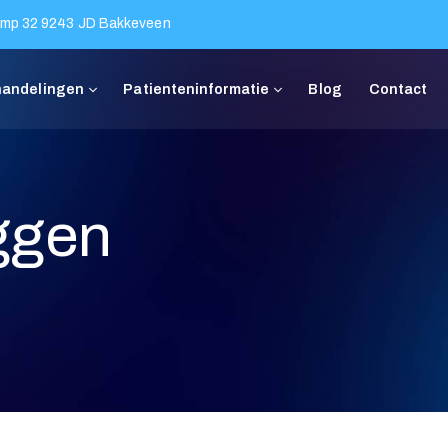
mp 32 9243 JD Bakkeveen
Behandelingen
Patienteninformatie
Blog
ggen