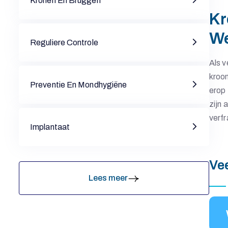
O
Kronen En Bruggen
Kr
N
We
Reguliere Controle
D
Als v
kroon
Preventie En Mondhygiëne
I
erop 
zijn 
verfr
O
Implantaat
N
Ve
Lees meer
M