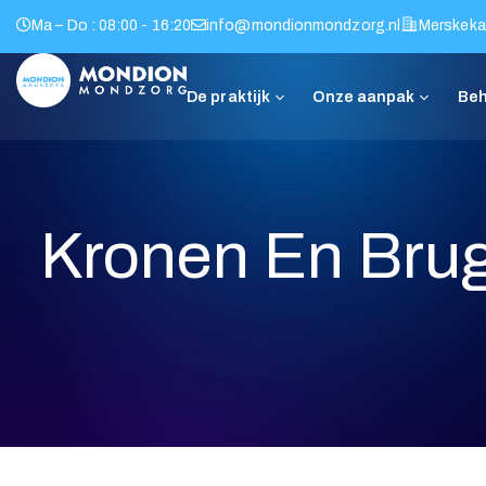
Ma – Do : 08:00 - 16:20
info@mondionmondzorg.nl
Merskeka
De praktijk
Onze aanpak
Kronen En Bru