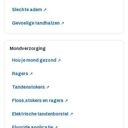
M
Slechte adem
O
Gevoelige tandhalzen
N
Mondverzorging
D
Hou je mond gezond
I
Ragers
O
Tandenstokers
Floss,stokers en ragers
N
Elektrische tandenborstel
Fluoride applicatie