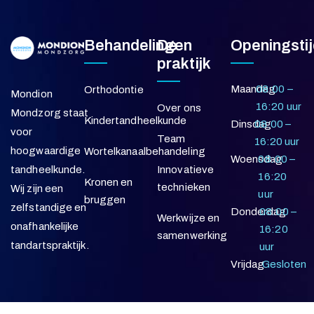
Behandelingen
De
Openingsti
praktijk
Maandag
08:00 –
Orthodontie
Mondion
16:20 uur
Over ons
Mondzorg staat
Kindertandheelkunde
Dinsdag
08:00 –
voor
Team
16:20 uur
hoogwaardige
Wortelkanaalbehandeling
Woensdag
08:00 –
Innovatieve
tandheelkunde.
16:20
Kronen en
technieken
Wij zijn een
uur
bruggen
zelfstandige en
Donderdag
08:00 –
Werkwijze en
onafhankelijke
16:20
samenwerking
tandartspraktijk.
uur
Vrijdag
Gesloten