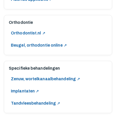
M
Orthodontie
O
Orthodontist.nl
N
Beugel, orthodontie online
D
Specifieke behandelingen
Z
Zenuw, wortelkanaalbehandeling
O
Implantaten
R
Tandvleesbehandeling